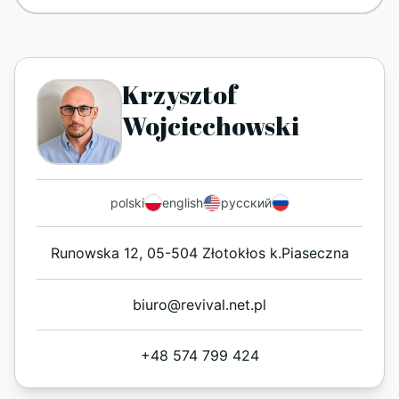
Krzysztof
Wojciechowski
polski
english
русский
Runowska 12, 05-504 Złotokłos k.Piaseczna
biuro@revival.net.pl
+48 574 799 424