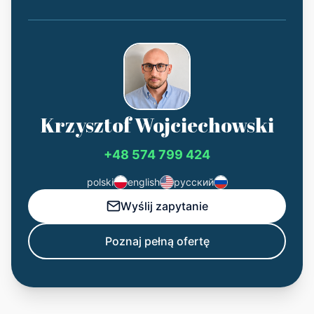
Krzysztof Wojciechowski
+48 574 799 424
polski
english
русский
Wyślij zapytanie
Poznaj pełną ofertę