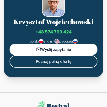
Krzysztof Wojciechowski
+48 574 799 424
polski
english
русский
Wyślij zapytanie
Poznaj pełną ofertę