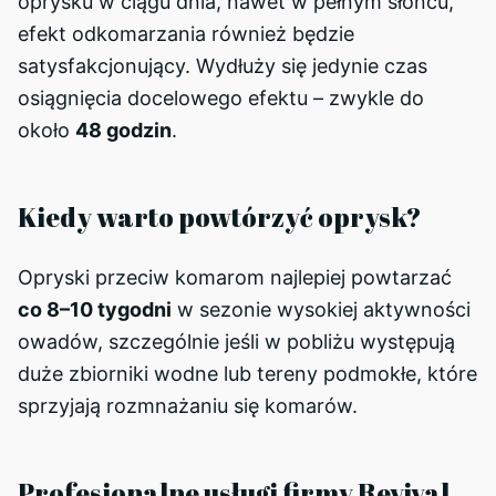
oprysku w ciągu dnia, nawet w pełnym słońcu,
efekt odkomarzania również będzie
satysfakcjonujący. Wydłuży się jedynie czas
osiągnięcia docelowego efektu – zwykle do
około
48 godzin
.
Kiedy warto powtórzyć oprysk?
Opryski przeciw komarom najlepiej powtarzać
co 8–10 tygodni
w sezonie wysokiej aktywności
owadów, szczególnie jeśli w pobliżu występują
duże zbiorniki wodne lub tereny podmokłe, które
sprzyjają rozmnażaniu się komarów.
Profesjonalne usługi firmy Revival