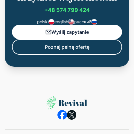
+48 574 799 424
polski
english
русский
Wyślij zapytanie
Poznaj pełną ofertę