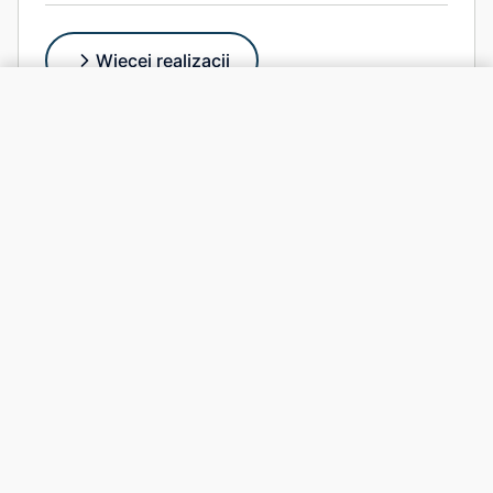
Więcej realizacji
Zadzwoń +48 574 799 424
Adres
Wrzeciono 42/33, 01-956 Warszawa