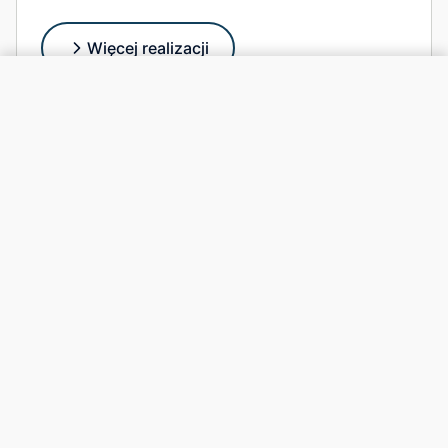
Więcej realizacji
Zadzwoń +48 574 799 424
Adres
Runowska 12, 05-504 Złotokłos k.Piaseczna