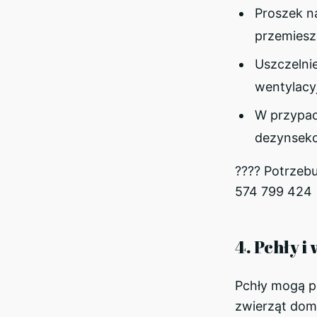
Proszek n
przemieszc
Uszczelnie
wentylacyj
W przypadk
dezynsekcj
???? Potrzeb
574 799 424
4. Pchły i 
Pchły mogą p
zwierząt dom