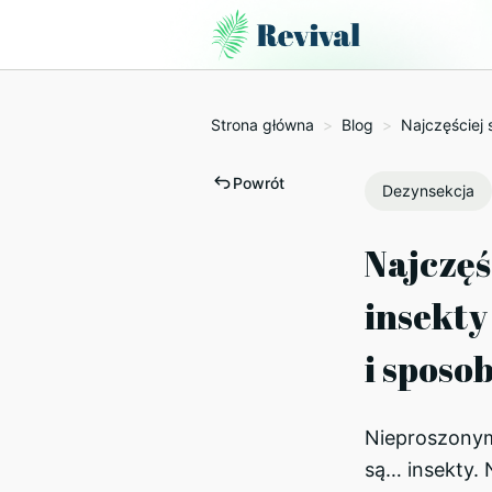
Strona główna
>
Blog
>
Najczęściej 
Powrót
Dezynsekcja
Najczęś
insekty
i sposo
Nieproszony
są… insekty. 