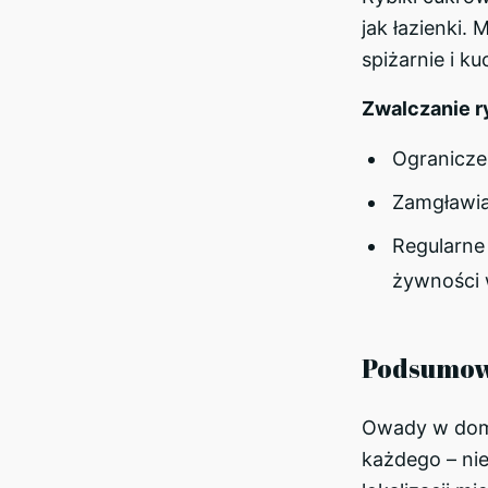
jak łazienki.
spiżarnie i k
Zwalczanie ry
Ogranicze
Zamgławian
Regularne
żywności 
Podsumow
Owady w domu
każdego – nie