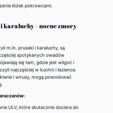
zenie łóżek pokrowcami.
i i karaluchy – nocne zmory
li m.in. prusaki i karaluchy, są
jczęściej spotykanych owadów
awiają się tam, gdzie jest wilgoć i
zyli najczęściej w kuchni i łazience.
kterie i wirusy, mogą powodować
ę.
karaczanów:
nie ULV, które skutecznie dociera do