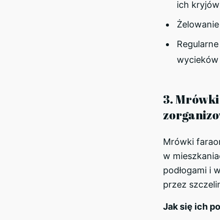
ich kryjów
Żelowanie 
Regularne 
wycieków
3. Mrówki 
zorganiz
Mrówki farao
w mieszkania
podłogami i w
przez szczeli
Jak się ich p