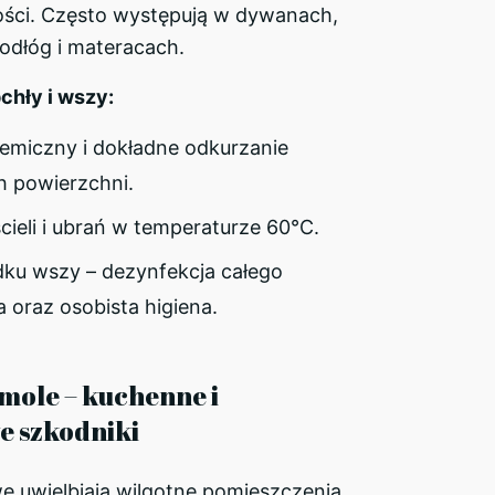
gości. Często występują w dywanach,
odłóg i materacach.
chły i wszy:
emiczny i dokładne odkurzanie
h powierzchni.
cieli i ubrań w temperaturze 60°C.
ku wszy – dezynfekcja całego
 oraz osobista higiena.
i mole – kuchenne i
e szkodniki
e uwielbiają wilgotne pomieszczenia,