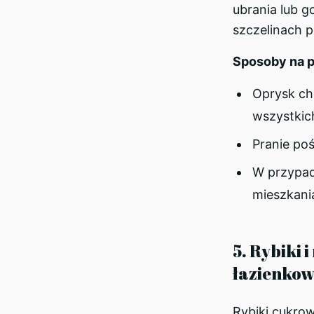
ubrania lub 
szczelinach p
Sposoby na p
Oprysk ch
wszystkic
Pranie poś
W przypad
mieszkania
5. Rybiki 
łazienkow
Rybiki cukrow