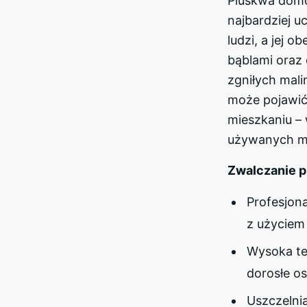
Pluskwa domow
najbardziej u
ludzi, a jej 
bąblami oraz
zgniłych mali
może pojawić
mieszkaniu –
używanych me
Zwalczanie p
Profesjona
z użyciem
Wysoka tem
dorosłe os
Uszczelnia