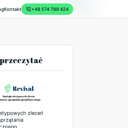
og
Kontakt
+48 574 799 424
przeczytać
ietypowych zleceń
sprzątania
ycznego