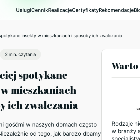
Usługi
Cennik
Realizacje
Certyfikaty
Rekomendacje
Bl
spotykane insekty w mieszkaniach i sposoby ich zwalczania
2 min. czytania
Warto 
ciej spotykane
 w mieszkaniach
by ich zwalczania
Rodzaje n
mi gośćmi w naszych domach często
w branży 
Niezależnie od tego, jak bardzo dbamy
specjalist