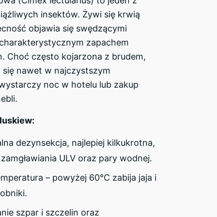
a (Cimex lectularius) to jeden z
ciążliwych insektów. Żywi się krwią
obecność objawia się swędzącymi
 charakterystycznym zapachem
n. Choć często kojarzona z brudem,
 się nawet w najczystszym
 wystarczy noc w hotelu lub zakup
bli.
luskiew:
lna dezynsekcja, najlepiej kilkukrotna,
 zamgławiania ULV oraz pary wodnej.
peratura – powyżej 60°C zabija jaja i
obniki.
nie szpar i szczelin oraz