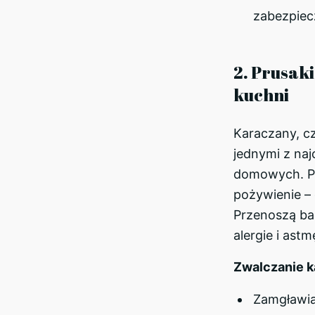
zabezpiec
2. Prusak
kuchni
Karaczany, czy
jednymi z na
domowych. Poj
pożywienie – c
Przenoszą ba
alergie i astm
Zwalczanie 
Zamgławia