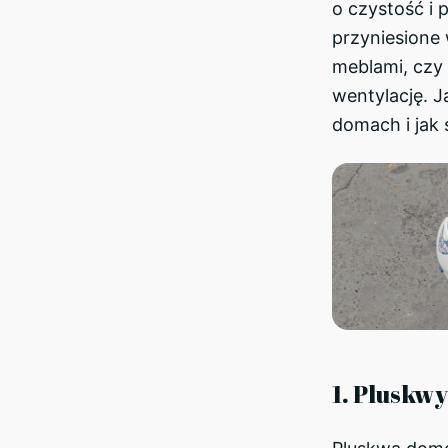
o czystość i 
przyniesione
meblami, czy
wentylację. J
domach i jak 
1. Pluskw