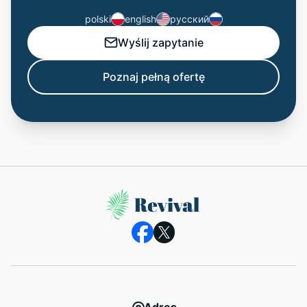
polski
english
русский
Wyślij zapytanie
Poznaj pełną ofertę
Adres