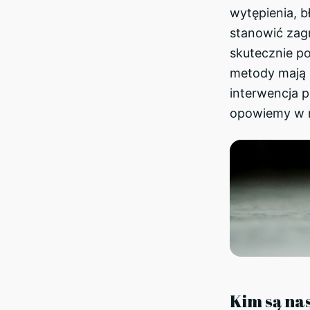
wytępienia, b
stanowić zag
skutecznie p
metody mają s
interwencja p
opowiemy w n
Kim są nas