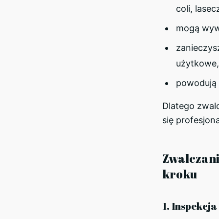
coli, lasec
mogą wywo
zanieczysz
użytkowe,
powodują 
Dlatego zwal
się profesjona
Zwalczani
kroku
1. Inspekcja