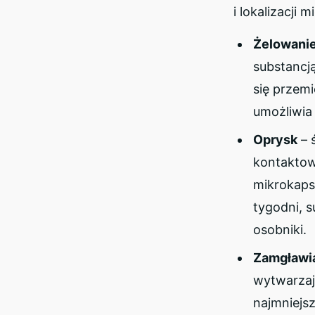
i lokalizacji 
Żelowani
substancją
się przemi
umożliwia 
Oprysk
– 
kontaktow
mikrokapsu
tygodni, s
osobniki.
Zamgławi
wytwarzaj
najmniejsz