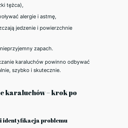
zki tężca),
ływać alergie i astmę,
czają jedzenie i powierzchnie
nieprzyjemny zapach.
czanie karaluchów powinno odbywać
lnie, szybko i skutecznie.
e karaluchów – krok po
 i identyfikacja problemu