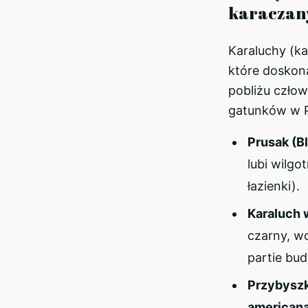
karaczan
Karaluchy (ka
które doskona
pobliżu człow
gatunków w P
Prusak (Bl
lubi wilgo
łazienki).
Karaluch w
czarny, wo
partie bu
Przybyszk
american