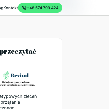
og
Kontakt
+48 574 799 424
przeczytać
ietypowych zleceń
sprzątania
ycznego