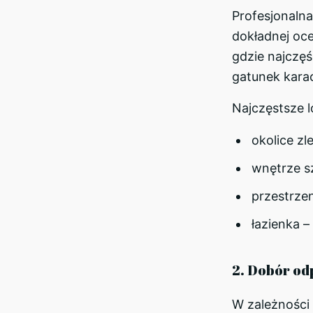
Profesjonalna
dokładnej oce
gdzie najczęśc
gatunek kara
Najczęstsze l
okolice zl
wnętrze s
przestrze
łazienka – 
2. Dobór od
W zależności 