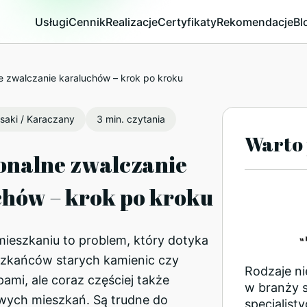
Usługi
Cennik
Realizacje
Certyfikaty
Rekomendacje
Bl
e zwalczanie karaluchów – krok po kroku
usaki / Karaczany
3 min. czytania
Warto 
onalne zwalczanie
hów – krok po kroku
mieszkaniu to problem, który dotyka
eszkańców starych kamienic czy
Rodzaje n
ami, ale coraz częściej także
w branży 
owych mieszkań. Są trudne do
specjalist