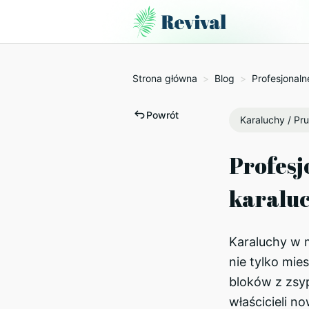
Strona główna
>
Blog
>
Profesjonaln
Powrót
Karaluchy / Pr
Profesj
karaluc
Karaluchy w 
nie tylko mi
bloków z zsyp
właścicieli n