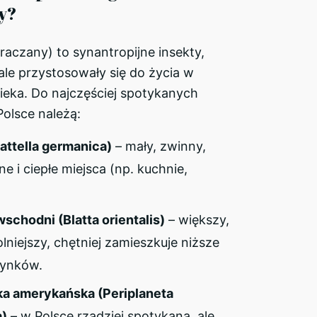
y?
raczany) to synantropijne insekty,
le przystosowały się do życia w
ieka. Do najczęściej spotykanych
olsce należą:
attella germanica)
– mały, zwinny,
tne i ciepłe miejsca (np. kuchnie,
schodni (Blatta orientalis)
– większy,
lniejszy, chętniej zamieszkuje niższe
dynków.
a amerykańska (Periplaneta
a)
– w Polsce rzadziej spotykana, ale