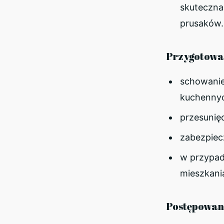
skuteczna
prusaków.
Przygotowan
schowanie
kuchenny
przesunięc
zabezpiec
w przypad
mieszkania
Postępowani