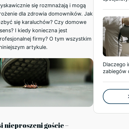
łyskawicznie się rozmnażają i mogą
rożenie dla zdrowia domowników. Jak
ozbyć się karaluchów? Czy domowe
ens? I kiedy konieczna jest
rofesjonalnej firmy? O tym wszystkim
iniejszym artykule.
Dlaczego 
zabiegów 
i nieproszeni goście –