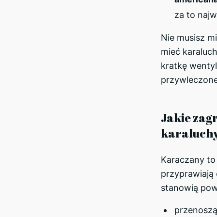
za to najw
Nie musisz m
mieć karaluch
kratkę wentyl
przywleczon
Jakie zagr
karaluch
Karaczany to 
przyprawiają
stanowią pow
przenoszą 