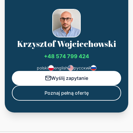
Krzysztof Wojciechowski
+48 574 799 424
polski
english
русский
Wyślij zapytanie
Poznaj pełną ofertę