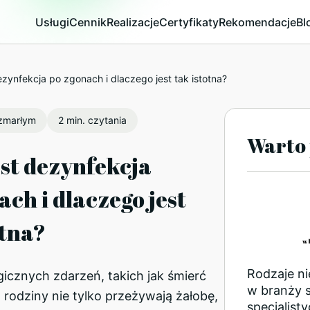
Usługi
Cennik
Realizacje
Certyfikaty
Rekomendacje
Bl
zynfekcja po zgonach i dlaczego jest tak istotna?
 zmarłym
2 min. czytania
Warto 
st dezynfekcja
ach i dlaczego jest
otna?
Rodzaje n
gicznych zdarzeń, takich jak śmierć
w branży 
y, rodziny nie tylko przeżywają żałobę,
specjalist