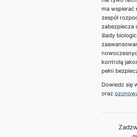
ma wspierać 
zespół rozpoc
zabezpiecza 
ślady biologi
zaawansowaną
nowoczesnych
kontrolą jakoś
pełni bezpie
Dowiedz się 
oraz
ozonowa
Zadzw
p