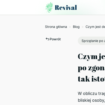
Strona główna
>
Blog
>
Czym jest de
Powrót
Sprzątanie po
Czym je
po zgon
tak ist
W obliczu tra
bliskiej osob