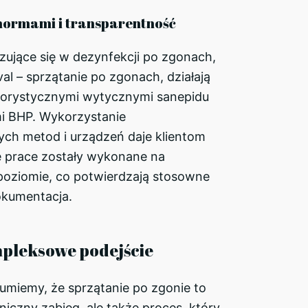
normami i transparentność
izujące się w dezynfekcji po zgonach,
val – sprzątanie po zgonach, działają
gorystycznymi wytycznymi sanepidu
i BHP. Wykorzystanie
ych metod i urządzeń daje klientom
e prace zostały wykonane na
oziomie, co potwierdzają stosowne
okumentacja.
pleksowe podejście
umiemy, że sprzątanie po zgonie to
hniczny zabieg, ale także proces, który