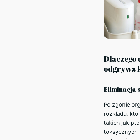
Dlaczego 
odgrywa k
Eliminacja 
Po zgonie or
rozkładu, któ
takich jak pt
toksycznych 