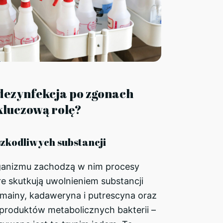
dezynfekcja po zgonach
luczową rolę?
szkodliwych substancji
ganizmu zachodzą w nim procesy
re skutkują uwolnieniem substancji
omainy, kadaweryna i putrescyna oraz
produktów metabolicznych bakterii –