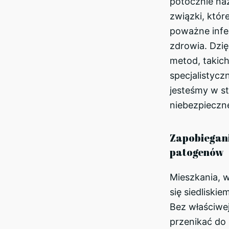
potocznie naz
związki, któr
poważne infek
zdrowia. Dzi
metod, takic
specjalistyc
jesteśmy w st
niebezpieczne
Zapobiegani
patogenów
Mieszkania, 
się siedliski
Bez właściwej
przenikać do