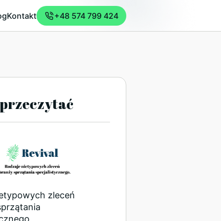
og
Kontakt
+48 574 799 424
przeczytać
ietypowych zleceń
sprzątania
ycznego