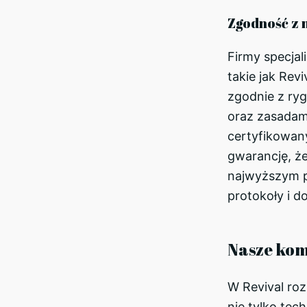
Zgodność z 
Firmy specjal
takie jak Revi
zgodnie z ry
oraz zasadam
certyfikowan
gwarancję, ż
najwyższym p
protokoły i d
Nasze kom
W Revival roz
nie tylko tec