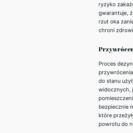
ryzyko zakaż
gwarantuje, 
rzut oka zani
chroni zdrow
Przywrócen
Proces dezynf
przywrócenia 
do stanu uży
widocznych, j
pomieszczeni
bezpiecznie m
które przeżył
powrotu do n