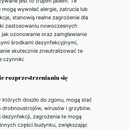
ywane jest to trupim jadem. Te
e mogą wywołać alergie, zatrucia lub
cje, stanowią realne zagrożenie dla
ęki zastosowaniu nowoczesnych
h jak ozonowanie oraz zamgławianie
znymi środkami dezynfekcyjnymi,
anie skutecznie zneutralizować te
 czynniki.
e rozprzestrzenianiu się
w których doszło do zgonu, mogą stać
em drobnoustrojów, wirusów i grzybów.
 dezynfekcji, zagrożenia te mogą
 innych części budynku, zwiększając