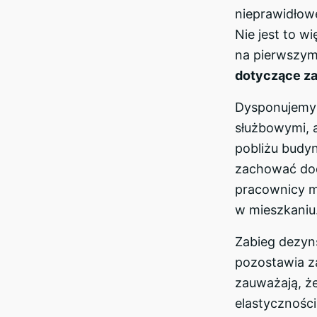
nieprawidłow
Nie jest to 
na pierwszym 
dotyczące za
Dysponujemy
służbowymi,
pobliżu budy
zachować dod
pracownicy m
w mieszkaniu
Zabieg dezynse
pozostawia za
zauważają, że
elastycznośc