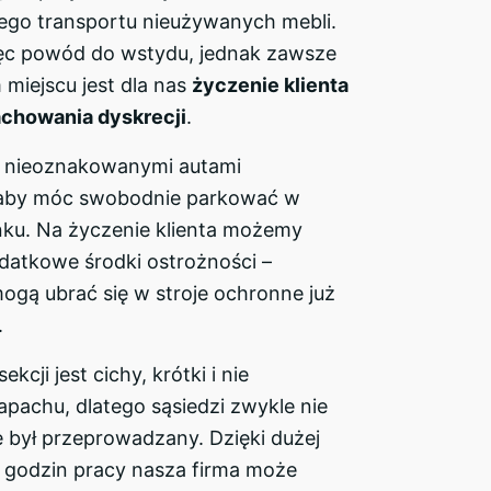
ego transportu nieużywanych mebli.
więc powód do wstydu, jednak zawsze
miejscu jest dla nas
życzenie klienta
chowania dyskrecji
.
 nieoznakowanymi autami
 aby móc swobodnie parkować w
nku. Na życzenie klienta możemy
atkowe środki ostrożności –
ogą ubrać się w stroje ochronne już
.
kcji jest cichy, krótki i nie
pachu, dlatego sąsiedzi zwykle nie
 był przeprowadzany. Dzięki dużej
i godzin pracy nasza firma może