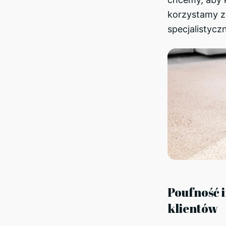
korzystamy z 
specjalistycz
Poufność 
klientów