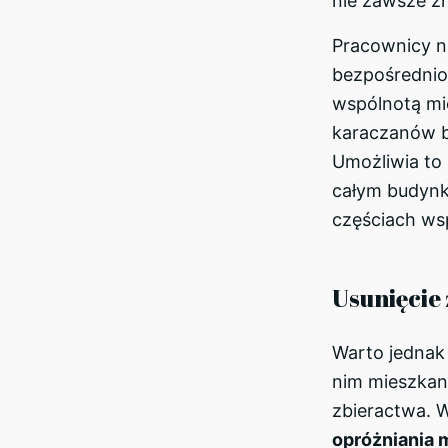
nie zawsze zn
Pracownicy n
bezpośrednio
wspólnotą mi
karaczanów b
Umożliwia to 
całym budynk
częściach ws
Usunięcie
Warto jednak 
nim mieszkan
zbieractwa. W
opróżniania 