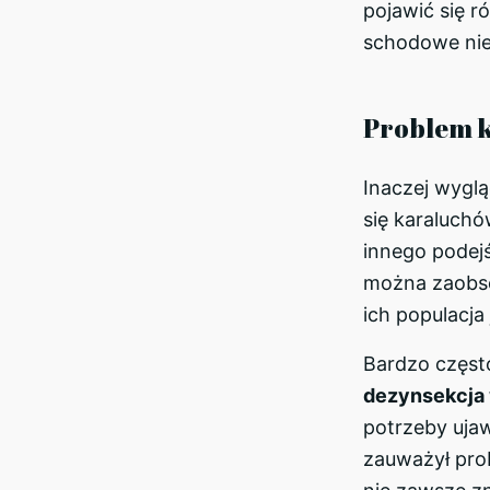
pojawić się r
schodowe nie
Problem 
Inaczej wygl
się karaluch
innego podejś
można zaobs
ich populacja 
Bardzo częst
dezynsekcja
potrzeby uja
zauważył pro