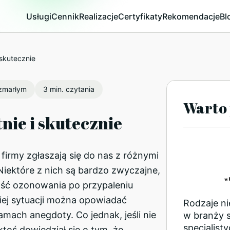
Usługi
Cennik
Realizacje
Certyfikaty
Rekomendacje
Bl
 skutecznie
 zmarłym
3 min. czytania
Warto 
nie i skutecznie
j firmy zgłaszają się do nas z różnymi
iektóre z nich są bardzo zwyczajne,
ość ozonowania po przypaleniu
iej sytuacji można opowiadać
Rodzaje n
mach anegdoty. Co jednak, jeśli nie
w branży 
specjalist
toś dowiedział się o tym, że