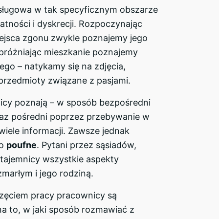
usługowa w tak specyficznym obszarze
tności i dyskrecji. Rozpoczynając
iejsca zgonu zwykle poznajemy jego
próżniając mieszkanie poznajemy
łego – natykamy się na zdjęcia,
przedmioty związane z pasjami.
icy poznają – w sposób bezpośredni
raz pośredni poprzez przebywanie w
wiele informacji. Zawsze jednak
ko
poufne
. Pytani przez sąsiadów,
tajemnicy wszystkie aspekty
marłym i jego rodziną.
zęciem pracy pracownicy są
na to, w jaki sposób rozmawiać z