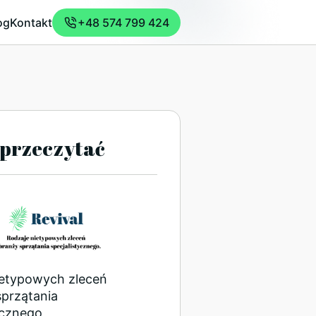
og
Kontakt
+48 574 799 424
przeczytać
ietypowych zleceń
sprzątania
ycznego