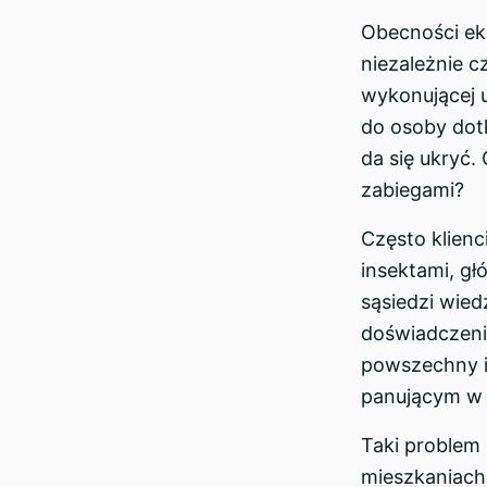
Obecności eki
niezależnie c
wykonującej 
do osoby dot
da się ukryć.
zabiegami?
Często klienc
insektami, gł
sąsiedzi wie
doświadczeni
powszechny i
panującym w 
Taki problem
mieszkaniach