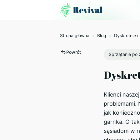
Strona główna
>
Blog
>
Dyskretnie i
Powrót
Sprzątanie po
Dyskret
Klienci nasze
problemami. N
jak konieczn
garnka. O tak
sąsiadom w ra
chcemy, aby k