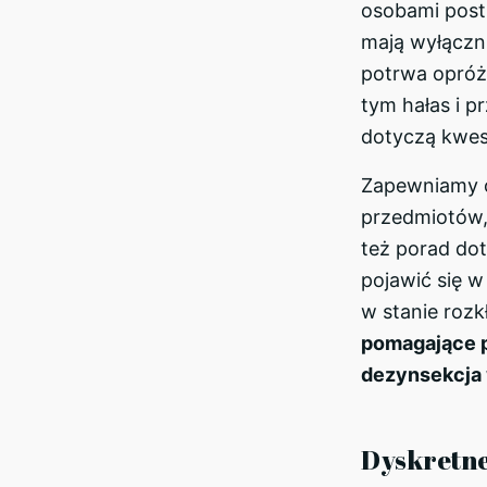
osobami postr
mają wyłączni
potrwa opróż
tym hałas i p
dotyczą kwes
Zapewniamy o
przedmiotów,
też porad do
pojawić się w
w stanie rozk
pomagające 
dezynsekcja 
Dyskretne