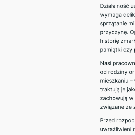
Działalność 
wymaga delika
sprzątanie m
przyczynę. O
historię zmar
pamiątki czy 
Nasi pracown
od rodziny o
mieszkaniu – 
traktują je ja
zachowują w 
związane ze z
Przed rozpoc
uwrażliwieni 