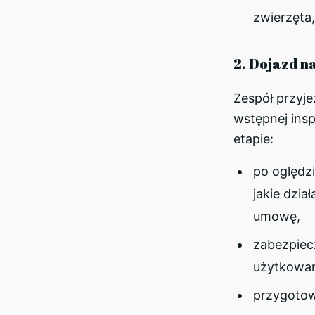
zwierzęta,
2. Dojazd na
Zespół przyj
wstępnej insp
etapie:
po oględzi
jakie dzia
umowę,
zabezpiec
użytkowan
przygotow