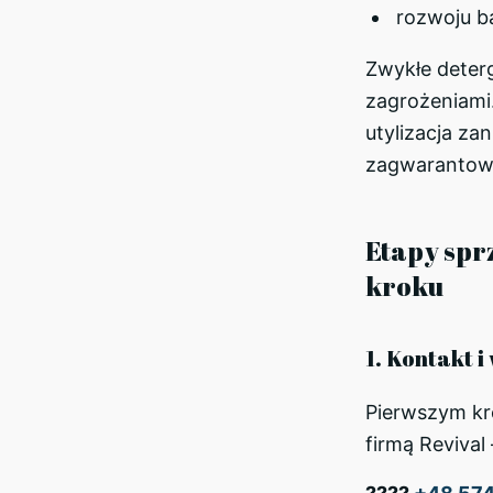
rozwoju ba
Zwykłe deterg
zagrożeniami.
utylizacja z
zagwarantow
Etapy sprz
kroku
1. Kontakt 
Pierwszym kro
firmą Revival –