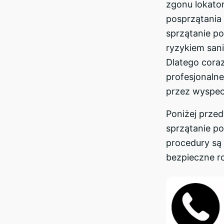
zgonu lokato
posprzątania 
sprzątanie p
ryzykiem san
Dlatego coraz
profesjonaln
przez wyspecj
Poniżej przed
sprzątanie po
procedury są 
bezpieczne r