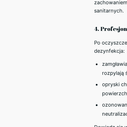
zachowaniem
sanitarnych.
4. Profesjo
Po oczyszcze
dezynfekcja:
zamgławia
rozpylają 
opryski c
powierzch
ozonowani
neutraliza