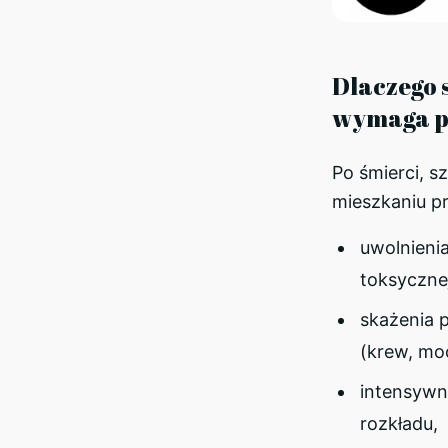
Dlaczego 
wymaga p
Po śmierci, s
mieszkaniu pr
uwolnienia
toksycznej
skażenia 
(krew, moc
intensywn
rozkładu,