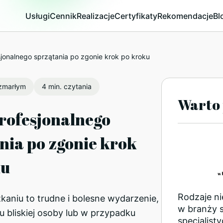
Usługi
Cennik
Realizacje
Certyfikaty
Rekomendacje
Bl
jonalnego sprzątania po zgonie krok po kroku
 zmarłym
4 min. czytania
Warto 
rofesjonalnego
nia po zgonie krok
ku
Rodzaje n
aniu to trudne i bolesne wydarzenie,
w branży 
iu bliskiej osoby lub w przypadku
specjalist