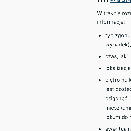
????
+48 574
W trakcie ro
informacje:
typ zgonu
wypadek)
czas, jaki
lokalizacj
piętro na 
jest dostę
osiągnąć 
mieszkani
lokum do 
ewentualn