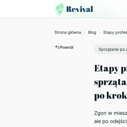
Strona główna
>
Blog
>
Etapy profes
Powrót
Sprzątanie po
Etapy p
sprząta
po kro
Zgon w mieszk
ale po odejśc