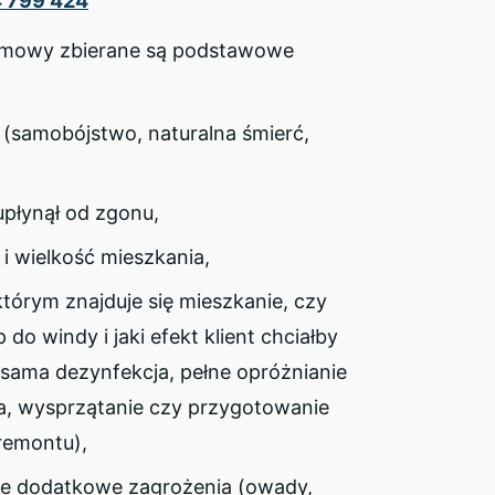
 799 424
zmowy zbierane są podstawowe
 (samobójstwo, naturalna śmierć,
,
 upłynął od zgonu,
a i wielkość mieszkania,
którym znajduje się mieszkanie, czy
p do windy i jaki efekt klient chciałby
(sama dezynfekcja, pełne opróżnianie
a, wysprzątanie czy przygotowanie
remontu),
e dodatkowe zagrożenia (owady,