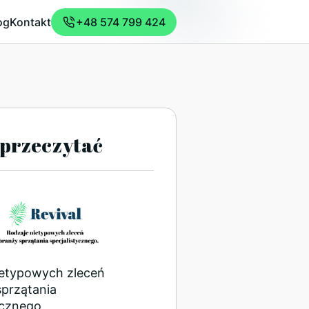
og
Kontakt
+48 574 799 424
przeczytać
ietypowych zleceń
sprzątania
ycznego