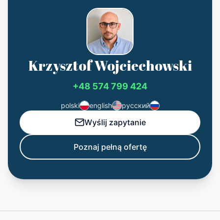
Krzysztof Wojciechowski
+48 574 799 424
polski
english
русский
Wyślij zapytanie
Poznaj pełną ofertę