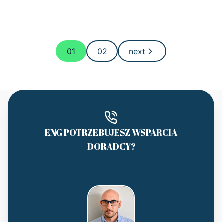
01
02
next
ENG POTRZEBUJESZ WSPARCIA
DORADCY?