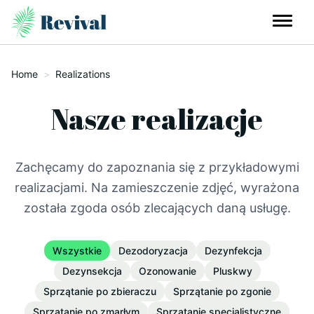
Home
>
Realizations
Nasze realizacje
Zachęcamy do zapoznania się z przykładowymi
realizacjami. Na zamieszczenie zdjęć, wyrażona
została zgoda osób zlecających daną usługę.
Wszystkie
Dezodoryzacja
Dezynfekcja
Dezynsekcja
Ozonowanie
Pluskwy
Sprzątanie po zbieraczu
Sprzątanie po zgonie
Sprzątanie po zmarłym
Sprzątanie specjalistyczne